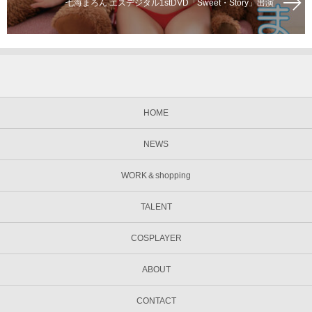
七海まろん エスデジタル1stDVD「Sweet・Story」出演
HOME
NEWS
WORK＆shopping
TALENT
COSPLAYER
ABOUT
CONTACT