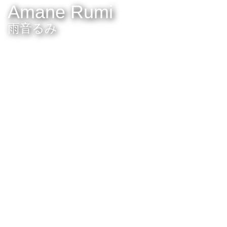
Amane Rumi
雨音るみ