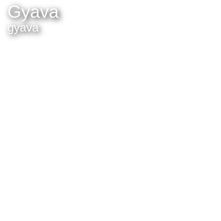
Gyava
gyava