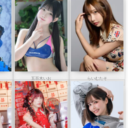
五百木いお
らいむたそ