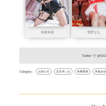
有栖未桜
雪野なな
Twitter で
@GCE
お知らせ
五百木いお
有栖美桜
米倉み