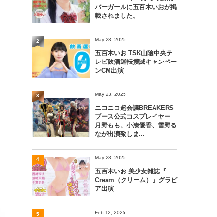
バーガールに五百木いおが掲
載されました。
May 23, 2025
2
五百木いお TSK山陰中央テ
レビ飲酒運転撲滅キャンペー
ンCM出演
May 23, 2025
3
ニコニコ超会議BREAKERS
ブース公式コスプレイヤー
月野もも、小湊優香、雪野る
なが出演致しま...
May 23, 2025
4
五百木いお 美少女雑誌『
Cream（クリーム）』グラビ
ア出演
Feb 12, 2025
5