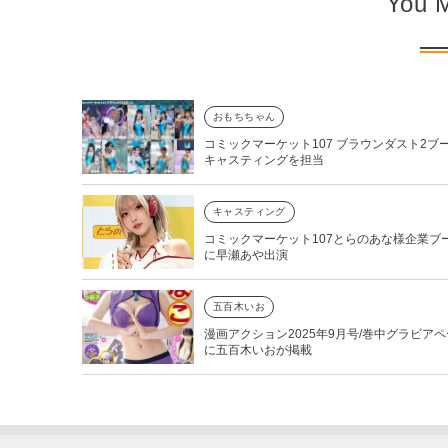
You M
おもちちゃん
コミックマーケット107 ブラウンダスト2ブ
キャスティングを担当
キャスティング
コミックマーケット107とらのあな様企業ブ
に早瀬あや出演
五百木いお
漫画アクション2025年9月号/巻中グラビア
に五百木いおが掲載