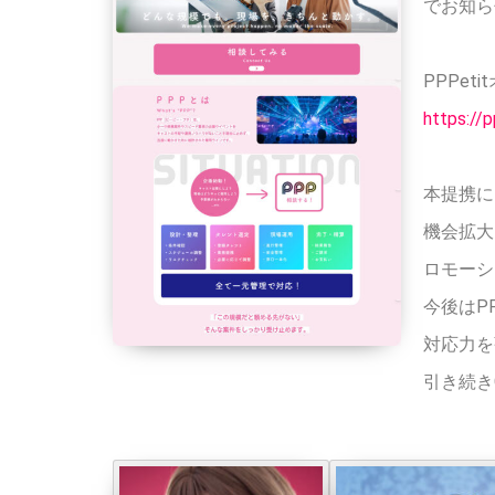
でお知ら
PPPet
https://p
本提携に
機会拡大
ロモーシ
今後はP
対応力を
引き続き