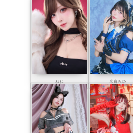
ねね
米倉みゆ