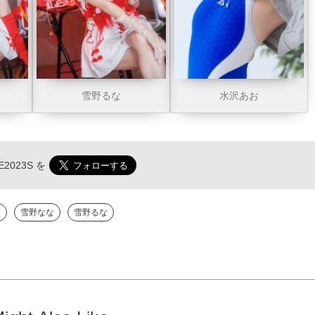
雪野るな
水沢あお
2023S
を
ゆ
雪野なな
雪野るな