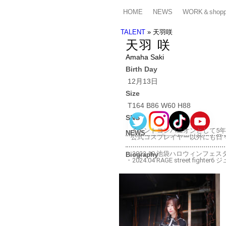
HOME
NEWS
WORK＆shopp
TALENT
»
天羽咲
天羽 咲
Amaha Saki
Birth Day
12月13日
Size
T164 B86 W60 H88
SNS
イベントコンパニオンとして5
NEWS
公式コスプレイヤー以外にも日
・2022.10 池袋ハロウィンフェスタ
Biography
・2024.04 RAGE street fighter6 