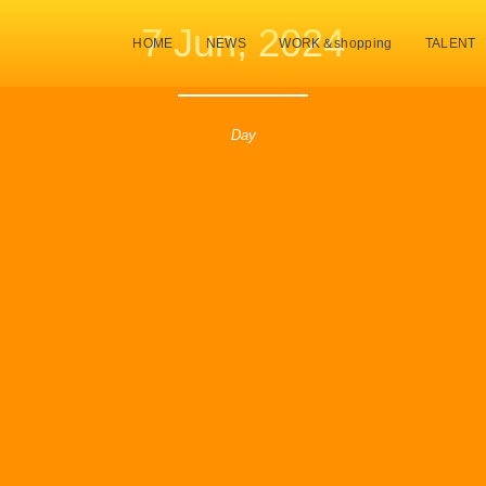
7 Jun, 2024
HOME
NEWS
WORK＆shopping
TALENT
Day