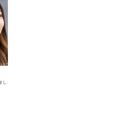
しまし
。