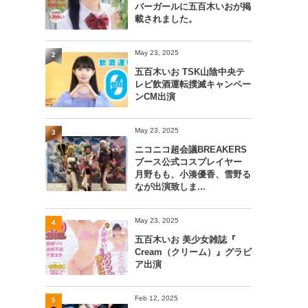
バーガールに五百木いおが掲
載されました。
May 23, 2025
2
五百木いお TSK山陰中央テ
レビ飲酒運転撲滅キャンペー
ンCM出演
May 23, 2025
3
ニコニコ超会議BREAKERS
ブース公式コスプレイヤー
月野もも、小湊優香、雪野る
なが出演致しま...
May 23, 2025
4
五百木いお 美少女雑誌『
Cream（クリーム）』グラビ
ア出演
Feb 12, 2025
5