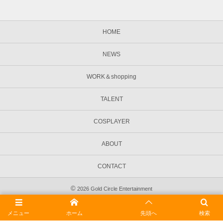
HOME
NEWS
WORK＆shopping
TALENT
COSPLAYER
ABOUT
CONTACT
©
2026
Gold Circle Entertainment
メニュー
ホーム
先頭へ
検索