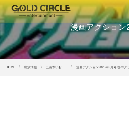
漫画アクション2
HOME
出演情報
五百木いお , …
漫画アクション2025年9月号/巻中