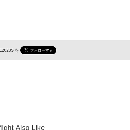
2023S
を
ight Also Like