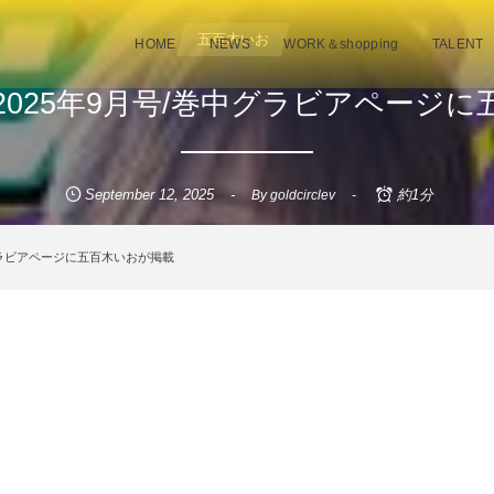
五百木いお
, …
HOME
NEWS
WORK＆shopping
TALENT
025年9月号/巻中グラビアページ
September
12
,
2025
約1分
By
goldcirclev
グラビアページに五百木いおが掲載