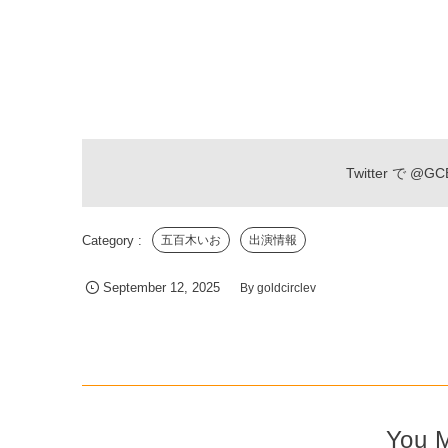
Twitter で
@GCE
五百木いお
出演情報
September
12
,
2025
By
goldcirclev
You M