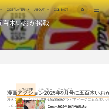
COSPLAYER
ABOUT
CONTACT
に五百木いおが掲載
人気の記事
カテゴリー
アーカイブ
漫画アクション2025年9月号に五百木いお
漫画アクション2025年9月号/巻中グラビアページに五百木い
Sep 12, 2025
1
した。
Cream2025年10月号/表紙カ