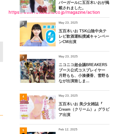
バーガールに五百木いおが掲
載されました。
https://www.futabasha.co.jp/magazine/action
May 23, 2025
2
五百木いお TSK山陰中央テ
レビ飲酒運転撲滅キャンペー
ンCM出演
May 23, 2025
3
ニコニコ超会議BREAKERS
ブース公式コスプレイヤー
月野もも、小湊優香、雪野る
なが出演致しま...
May 23, 2025
4
五百木いお 美少女雑誌『
Cream（クリーム）』グラビ
ア出演
Feb 12, 2025
5